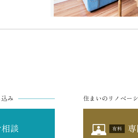
し込み
住まいのリノベー
ご相談
専
有料