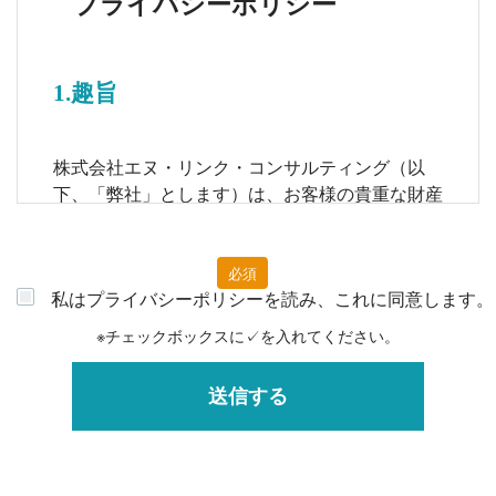
プライバシーポリシー
1.趣旨
株式会社エヌ・リンク・コンサルティング（以
下、「弊社」とします）は、お客様の貴重な財産
である個人情報を保護することは、情報社会にお
ける企業の責任であると考えております。 この
ような認識から弊社では、以下の項目に基づい
必須
私はプライバシーポリシーを読み、これに同意します。
て、お客様よりお預かりした個人情報の適切な管
理および保護に努めてまいります。
※チェックボックスに✓を入れてください。
2.定義
個人情報とは、氏名・生年月日・性別・電話番
号・メールアドレス・勤務先・依頼内容等、個人